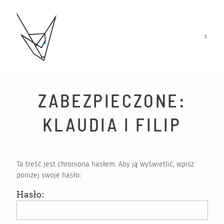
HISTORIE
ZABEZPIECZONE:
PORTFOLIO
KLAUDIA I FILIP
O NAS
BLOG
Ta treść jest chroniona hasłem. Aby ją wyświetlić, wpisz
poniżej swoje hasło:
WARSZTATY
Hasło:
FAQ